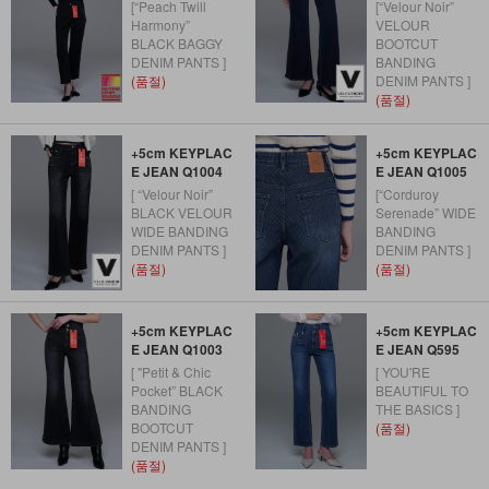
[“Peach Twill
[“Velour Noir”
Harmony”
VELOUR
BLACK BAGGY
BOOTCUT
DENIM PANTS ]
BANDING
(품절)
DENIM PANTS ]
(품절)
+5cm KEYPLAC
+5cm KEYPLAC
E JEAN Q1004
E JEAN Q1005
[ “Velour Noir”
[“Corduroy
BLACK VELOUR
Serenade” WIDE
WIDE BANDING
BANDING
DENIM PANTS ]
DENIM PANTS ]
(품절)
(품절)
+5cm KEYPLAC
+5cm KEYPLAC
E JEAN Q1003
E JEAN Q595
[ "Petit & Chic
[ YOU'RE
Pocket” BLACK
BEAUTIFUL TO
BANDING
THE BASICS ]
BOOTCUT
(품절)
DENIM PANTS ]
(품절)