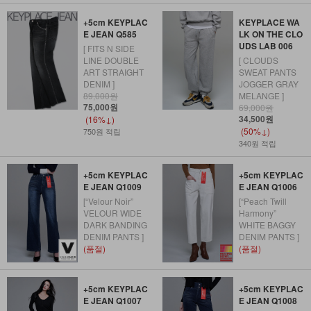
+5cm KEYPLAC
KEYPLACE WA
E JEAN Q585
LK ON THE CLO
UDS LAB 006
[ FITS N SIDE
LINE DOUBLE
[ CLOUDS
ART STRAIGHT
SWEAT PANTS
DENIM ]
JOGGER GRAY
89,000원
MELANGE ]
75,000원
69,000원
34,500원
(16%↓)
(50%↓)
750원 적립
340원 적립
+5cm KEYPLAC
+5cm KEYPLAC
E JEAN Q1009
E JEAN Q1006
[“Velour Noir”
[“Peach Twill
VELOUR WIDE
Harmony”
DARK BANDING
WHITE BAGGY
DENIM PANTS ]
DENIM PANTS ]
(품절)
(품절)
+5cm KEYPLAC
+5cm KEYPLAC
E JEAN Q1007
E JEAN Q1008