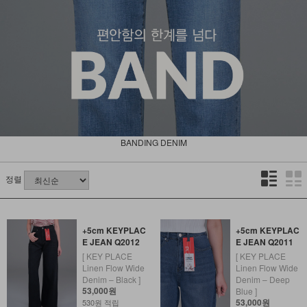
BANDING DENIM
정렬
+5cm KEYPLAC
+5cm KEYPLAC
E JEAN Q2012
E JEAN Q2011
[ KEY PLACE
[ KEY PLACE
Linen Flow Wide
Linen Flow Wide
Denim – Black ]
Denim – Deep
53,000원
Blue ]
53,000원
530원 적립