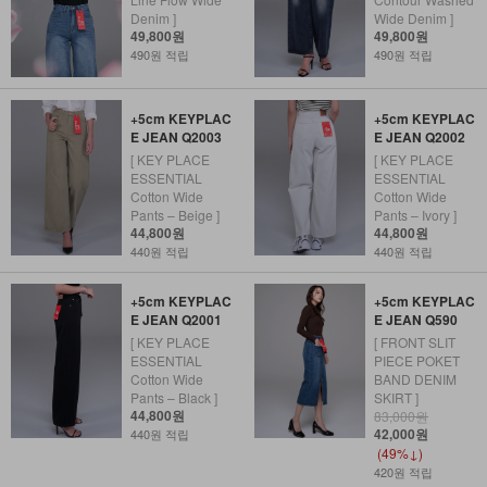
Denim ]
Wide Denim ]
49,800원
49,800원
490원 적립
490원 적립
+5cm KEYPLAC
+5cm KEYPLAC
E JEAN Q2003
E JEAN Q2002
[ KEY PLACE
[ KEY PLACE
ESSENTIAL
ESSENTIAL
Cotton Wide
Cotton Wide
Pants – Beige ]
Pants – Ivory ]
44,800원
44,800원
440원 적립
440원 적립
+5cm KEYPLAC
+5cm KEYPLAC
E JEAN Q2001
E JEAN Q590
[ KEY PLACE
[ FRONT SLIT
ESSENTIAL
PIECE POKET
Cotton Wide
BAND DENIM
Pants – Black ]
SKIRT ]
44,800원
83,000원
42,000원
440원 적립
(49%↓)
420원 적립