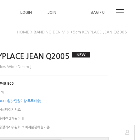
LOGIN
JOIN
BAG /
0
HOME >
BANDING DENIM > +5cm KEYPLACE JEAN Q2005
YPLACE JEAN Q2005
Flow Wide Denim ]
정보수정
장바구니
￦49,800
교환/반품안내
주문조회
1%
3000원(7만원이상 무료배송)
상세페이지참조
수령전 3개월이내
공정거래위원회 소비자분쟁해결기준