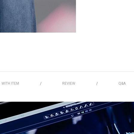
WITH ITEM
REVIEW
Q&A
/
/